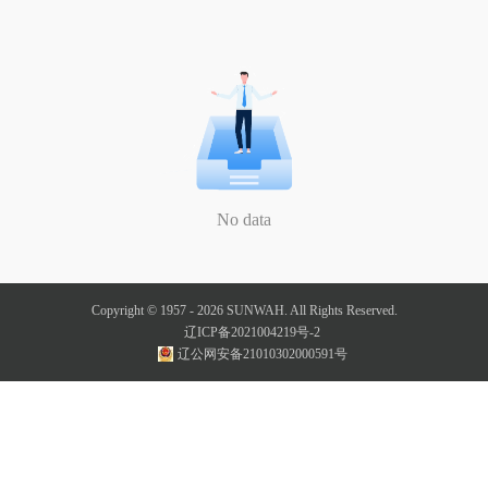
No data
Copyright © 1957 -
2026
SUNWAH. All Rights Reserved.
辽ICP备2021004219号-2
辽公网安备21010302000591号